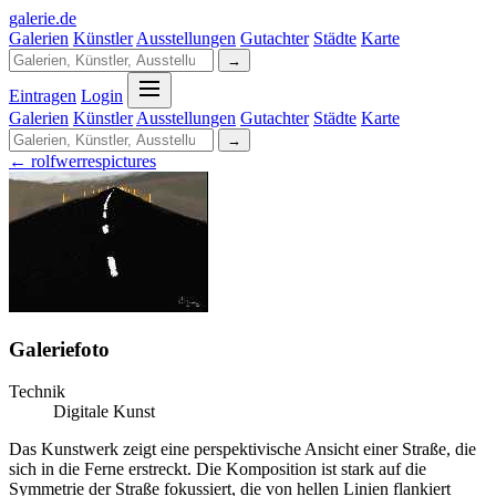
galerie
.
de
Galerien
Künstler
Ausstellungen
Gutachter
Städte
Karte
→
Eintragen
Login
Galerien
Künstler
Ausstellungen
Gutachter
Städte
Karte
→
← rolfwerrespictures
Galeriefoto
Technik
Digitale Kunst
Das Kunstwerk zeigt eine perspektivische Ansicht einer Straße, die
sich in die Ferne erstreckt. Die Komposition ist stark auf die
Symmetrie der Straße fokussiert, die von hellen Linien flankiert