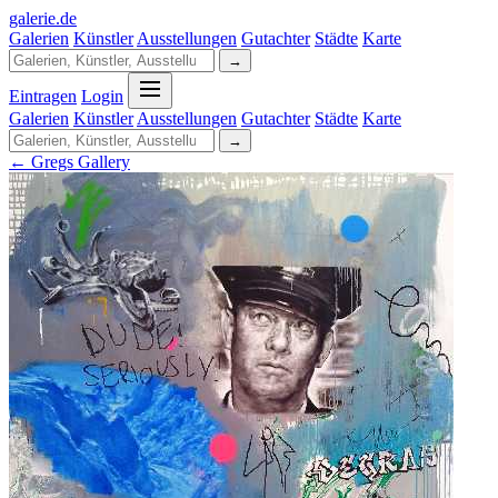
galerie
.
de
Galerien
Künstler
Ausstellungen
Gutachter
Städte
Karte
→
Eintragen
Login
Galerien
Künstler
Ausstellungen
Gutachter
Städte
Karte
→
← Gregs Gallery