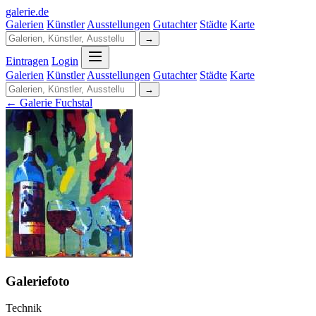
galerie
.
de
Galerien
Künstler
Ausstellungen
Gutachter
Städte
Karte
→
Eintragen
Login
Galerien
Künstler
Ausstellungen
Gutachter
Städte
Karte
→
← Galerie Fuchstal
Galeriefoto
Technik