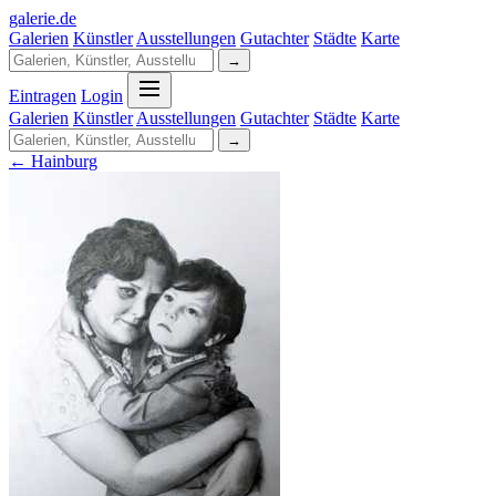
galerie
.
de
Galerien
Künstler
Ausstellungen
Gutachter
Städte
Karte
→
Eintragen
Login
Galerien
Künstler
Ausstellungen
Gutachter
Städte
Karte
→
← Hainburg