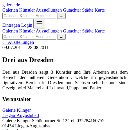
galerie
.
de
Galerien
Künstler
Ausstellungen
Gutachter
Städte
Karte
→
Eintragen
Login
Galerien
Künstler
Ausstellungen
Gutachter
Städte
Karte
→
← Ausstellungen
09.07.2011 – 28.08.2011
Drei aus Dresden
Drei aus Dresden zeigt 3 Künstler und Ihre Arbeiten aus dem
Bereich der mittleren Generation , welche im gegenständlich-
figurativem Bereich in Dresden und Sachsen sehr bekannt sind.
Gezeigt wird Malerei auf Leinwand,Pappe und Papier.
Veranstalter
Galerie Klinger
Liegau-Augustubad
Galerie Klinger Schönborner Str.12 Tel.:035284160755
01454 Liegau-Augustubad