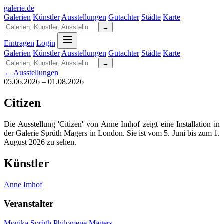
galerie
.
de
Galerien
Künstler
Ausstellungen
Gutachter
Städte
Karte
→
Eintragen
Login
Galerien
Künstler
Ausstellungen
Gutachter
Städte
Karte
→
← Ausstellungen
05.06.2026 – 01.08.2026
Citizen
Die Ausstellung 'Citizen' von Anne Imhof zeigt eine Installation in
der Galerie Sprüth Magers in London. Sie ist vom 5. Juni bis zum 1.
August 2026 zu sehen.
Künstler
Anne Imhof
Veranstalter
Monika Sprüth Philomene Magers