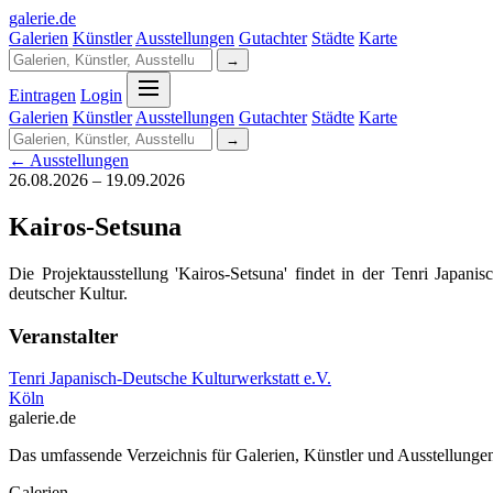
galerie
.
de
Galerien
Künstler
Ausstellungen
Gutachter
Städte
Karte
→
Eintragen
Login
Galerien
Künstler
Ausstellungen
Gutachter
Städte
Karte
→
← Ausstellungen
26.08.2026 – 19.09.2026
Kairos-Setsuna
Die Projektausstellung 'Kairos-Setsuna' findet in der Tenri Japani
deutscher Kultur.
Veranstalter
Tenri Japanisch-Deutsche Kulturwerkstatt e.V.
Köln
galerie.de
Das umfassende Verzeichnis für Galerien, Künstler und Ausstellung
Galerien