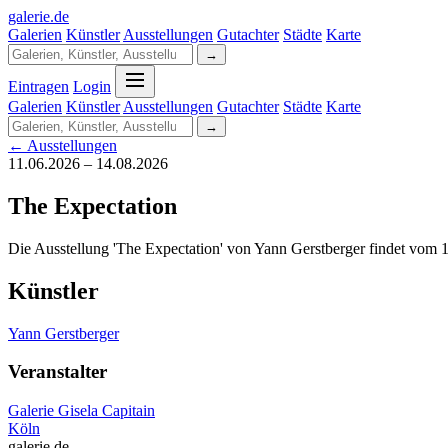
galerie
.
de
Galerien
Künstler
Ausstellungen
Gutachter
Städte
Karte
→
Eintragen
Login
Galerien
Künstler
Ausstellungen
Gutachter
Städte
Karte
→
← Ausstellungen
11.06.2026 – 14.08.2026
The Expectation
Die Ausstellung 'The Expectation' von Yann Gerstberger findet vom 11
Künstler
Yann Gerstberger
Veranstalter
Galerie Gisela Capitain
Köln
galerie.de