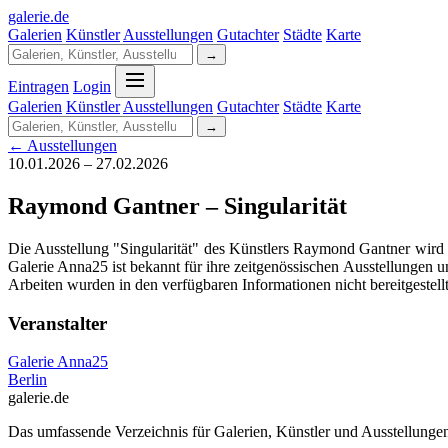
galerie
.
de
Galerien
Künstler
Ausstellungen
Gutachter
Städte
Karte
→
Eintragen
Login
Galerien
Künstler
Ausstellungen
Gutachter
Städte
Karte
→
← Ausstellungen
10.01.2026 – 27.02.2026
Raymond Gantner – Singularität
Die Ausstellung "Singularität" des Künstlers Raymond Gantner wird i
Galerie Anna25 ist bekannt für ihre zeitgenössischen Ausstellungen u
Arbeiten wurden in den verfügbaren Informationen nicht bereitgestellt
Veranstalter
Galerie Anna25
Berlin
galerie.de
Das umfassende Verzeichnis für Galerien, Künstler und Ausstellung