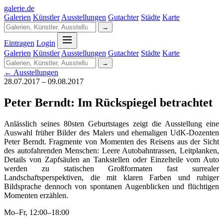
galerie
.
de
Galerien
Künstler
Ausstellungen
Gutachter
Städte
Karte
→
Eintragen
Login
Galerien
Künstler
Ausstellungen
Gutachter
Städte
Karte
→
← Ausstellungen
28.07.2017 – 09.08.2017
Peter Berndt: Im Rückspiegel betrachtet
Anlässlich seines 80sten Geburtstages zeigt die Ausstellung eine
Auswahl früher Bilder des Malers und ehemaligen UdK-Dozenten
Peter Berndt. Fragmente von Momenten des Reisens aus der Sicht
des autofahrenden Menschen: Leere Autobahntrassen, Leitplanken,
Details von Zapfsäulen an Tankstellen oder Einzelteile vom Auto
werden zu statischen Großformaten fast surrealer
Landschaftsperspektiven, die mit klaren Farben und ruhiger
Bildsprache dennoch von spontanen Augenblicken und flüchtigen
Momenten erzählen.
Mo–Fr, 12:00–18:00