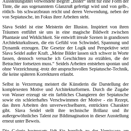
Ausstellungstitel verwendete Begriff „Bister“ steht für eine Form der
Tinte, die aus sogenanntem Glanzruß gefertigt wird und von gelb-,
rötlich- bis schwarzbraun reicht und deren Verwendung, neben der
von Sepiatusche, im Fokus ihrer Arbeiten steht.
Slava Seidel ist eine Meisterin der Illusion. Inspiriert von ihren
Träumen entführt sie uns in eine magische Bildwelt zwischen
Phantasie und Wirklichkeit. Sie entwirft irreale Szenen in grandiosen
Architekturkulissen, die ein Gefühl von Schwindel, Spannung und
Dynamik erzeugen. Die Gesetze der Logik und Perspektive setzt
Slava Seidel außer Kraft. „Meine Bilder lassen sich schwer in Worte
fassen, dennoch versuche ich Geschichten zu erzählen, die der
Betrachter fortsetzen muss.“ Seidels Arbeiten entstehen spontan und
ohne Vorzeichnung -trotz der anspruchsvollen Sepiatusche-Technik,
die keine späteren Korrekturen erlaubt.
Selbst in Verzerrung meistert die Künstlerin die Darstellung der
komplexesten Motive und Architekturformen. Durch die Zugabe
von Wasser erzeugt sie ein farbliches Changieren der Sepiatusche
sowie ein schleierhaftes Verschwimmen der Motive - ein Rezept,
das ihren Arbeiten den unverwechselbaren, entrückten Charakter
gibt. Slava Seidel stellt ihre technische Brillanz und ihr
außergewöhnliches Talent zur Bildimagination in dieser Ausstellung
erneut unter Beweis.
Die Galerie bestregarts lädt Sie herzlich zu der Vernissage am