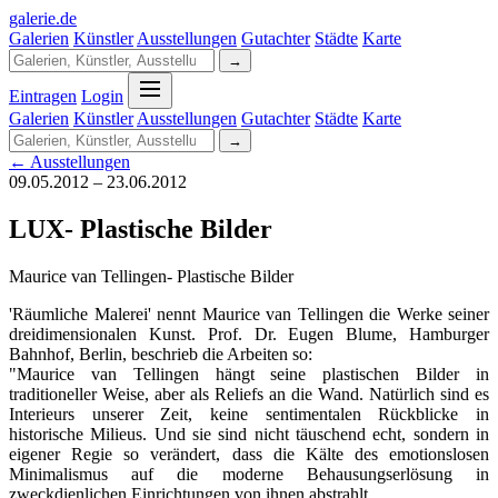
galerie
.
de
Galerien
Künstler
Ausstellungen
Gutachter
Städte
Karte
→
Eintragen
Login
Galerien
Künstler
Ausstellungen
Gutachter
Städte
Karte
→
← Ausstellungen
09.05.2012 – 23.06.2012
LUX- Plastische Bilder
Maurice van Tellingen- Plastische Bilder
'Räumliche Malerei' nennt Maurice van Tellingen die Werke seiner
dreidimensionalen Kunst. Prof. Dr. Eugen Blume, Hamburger
Bahnhof, Berlin, beschrieb die Arbeiten so:
"Maurice van Tellingen hängt seine plastischen Bilder in
traditioneller Weise, aber als Reliefs an die Wand. Natürlich sind es
Interieurs unserer Zeit, keine sentimentalen Rückblicke in
historische Milieus. Und sie sind nicht täuschend echt, sondern in
eigener Regie so verändert, dass die Kälte des emotionslosen
Minimalismus auf die moderne Behausungserlösung in
zweckdienlichen Einrichtungen von ihnen abstrahlt